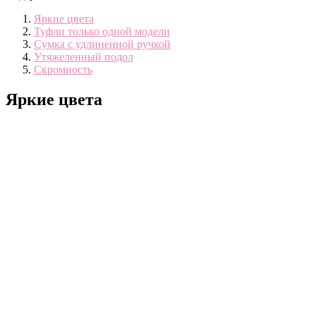
Яркие цвета
Туфли только одной модели
Сумка с удлиненной ручкой
Утяжеленный подол
Скромность
Яркие цвета