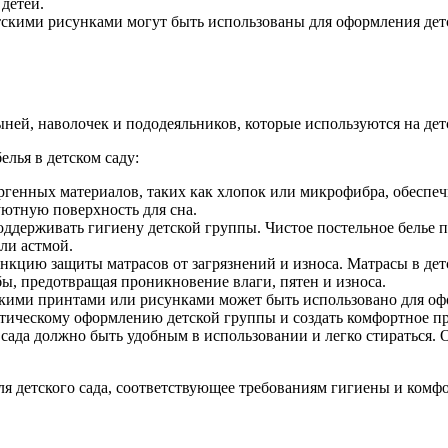
детей.
етскими рисунками могут быть использованы для оформления дет
ыней, наволочек и пододеяльников, которые используются на дет
лья в детском саду:
ергенных материалов, таких как хлопок или микрофибра, обеспе
уютную поверхность для сна.
 поддерживать гигиену детской группы. Чистое постельное белье
или астмой.
ункцию защиты матрасов от загрязнений и износа. Матрасы в де
бы, предотвращая проникновение влаги, пятен и износа.
тскими принтами или рисунками может быть использовано для оф
тическому оформлению детской группы и создать комфортное про
го сада должно быть удобным в использовании и легко стиратьс
ля детского сада, соответствующее требованиям гигиены и комфо