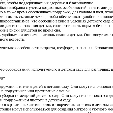
ста, чтобы поддерживать их здоровье и благополучие.
быть выбраны с учетом возрастных особенностей и анатомии де
 в то же время обеспечивать поддержку для головы и шеи, что
и и иметь съемные чехлы, чтобы обеспечивать удобство в подд
микроорганизмов, что особенно важно в условиях детского сада 
и для использования детьми, соответствовать нормам безопасн
ные риски для детей во время сна.
 удобными и легкими в использовании детьми. Они могут имет
ного возраста.
читывая особенности возраста, комфорта, гигиены и безопаснос
го оборудования, используемого в детском саду для различных ц
ду:
держания гигиены детей в детском саду. Они могут использоватьс
ена подгузников или протирание слюнок.
я уборки помещений детского сада. Они могут использоваться д
й и поддержанием чистоты в детском саду.
ься в различных активностях и творческих занятиях в детском с
отенца могут использоваться для создания мягкого и уютного мес