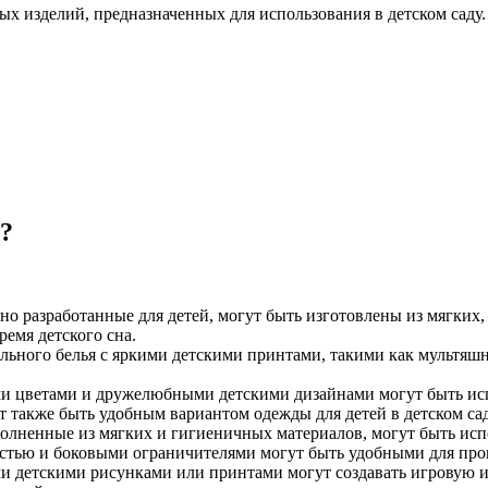
х изделий, предназначенных для использования в детском саду.
в?
но разработанные для детей, могут быть изготовлены из мягких
ремя детского сна.
ельного белья с яркими детскими принтами, такими как мультяш
ми цветами и дружелюбными детскими дизайнами могут быть исп
т также быть удобным вариантом одежды для детей в детском сад
полненные из мягких и гигиеничных материалов, могут быть ис
остью и боковыми ограничителями могут быть удобными для про
ми детскими рисунками или принтами могут создавать игровую и