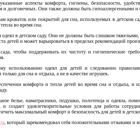
казанные аспекты комфорта, гигиены, безопасности, удобств
ся и долговечных. Они также должны быть гипоаллергенными и 
мерам кроваток или покрытий для сна, используемых в детском 
тепла во время сна.
 одеял в детском саду. Они не должны быть слишком тяжелыми, 
раста детей и может варьироваться в пределах рекомендаций про
 сада, чтобы поддерживать их чистоту и гигиенические требо
я.
ому использованию одеял для детей и следованию правилам 
олько для сна и отдыха, а не в качестве игрушек.
беспечении комфорта и тепла детей во время сна и отдыха, и 
аду.
льное белье, наматрасники, подушки, полотенца и одеяла, пом
, и создает удовлетворительные условия для работы сотрудни
ечить максимальный комфорт и безопасность для детей в детско
ля
, который зарекомендовал себя положительными отзывами и 