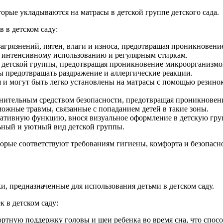
орые укладываются на матрасы в детской группе детского сада.
 в детском саду:
агрязнений, пятен, влаги и износа, предотвращая проникновени
ся интенсивному использованию и регулярным стиркам.
 детской группы, предотвращая проникновение микроорганизмов
бы предотвращать раздражение и аллергические реакции.
я и могут быть легко установлены на матрасы с помощью резино
лнительным средством безопасности, предотвращая проникновен
можные травмы, связанные с попаданием детей в такие зоны.
ративную функцию, внося визуальное оформление в детскую гру
льный и уютный вид детской группы.
рые соответствуют требованиям гигиены, комфорта и безопаснос
, предназначенные для использования детьми в детском саду.
 в детском саду:
ртную поддержку головы и шеи ребенка во время сна, что спос