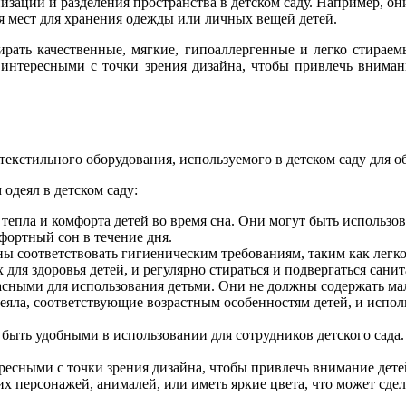
низации и разделения пространства в детском саду. Например, 
ия мест для хранения одежды или личных вещей детей.
ирать качественные, мягкие, гипоаллергенные и легко стирае
 интересными с точки зрения дизайна, чтобы привлечь вниман
екстильного оборудования, используемого в детском саду для об
одеял в детском саду:
 тепла и комфорта детей во время сна. Они могут быть использо
фортный сон в течение дня.
жны соответствовать гигиеническим требованиям, таким как лег
для здоровья детей, и регулярно стираться и подвергаться сани
асными для использования детьми. Они не должны содержать мал
деяла, соответствующие возрастным особенностям детей, и испол
ы быть удобными в использовании для сотрудников детского сад
ересными с точки зрения дизайна, чтобы привлечь внимание дете
х персонажей, анималей, или иметь яркие цвета, что может сдел