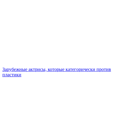
Зарубежные актрисы, которые категорически против
пластики