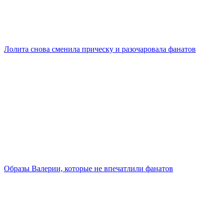
Лолита снова сменила прическу и разочаровала фанатов
Образы Валерии, которые не впечатлили фанатов