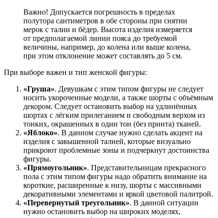
Важно! Допускается погрешность в пределах
полутора сантиметров в обе стороны при снятии
мерок с талии и бёдер. Высота изделия измеряется
от предполагаемой линии пояса до требуемой
величины, например, до колена или выше колена,
при этом отклонение может составлять до 5 см.
При выборе важен и тип женской фигуры:
«Груша»
. Девушкам с этим типом фигуры не следует
носить укороченные модели, а также шорты с объёмным
декором. Следует остановить выбор на удлинённых
шортах с лёгким прилеганием и свободным верхом из
тонких, окрашенных в один тон (без принта) тканей.
«Яблоко»
. В данном случае нужно сделать акцент на
изделия с завышенной талией, которые визуально
прикроют проблемные зоны и подчеркнут достоинства
фигуры.
«Прямоугольник»
. Представительницам прекрасного
пола с этим типом фигуры надо обратить внимание на
короткие, расширенные к низу, шорты с массивными
декоративными элементами и яркой цветовой палитрой.
«Перевернутый треугольник»
. В данной ситуации
нужно остановить выбор на широких моделях,