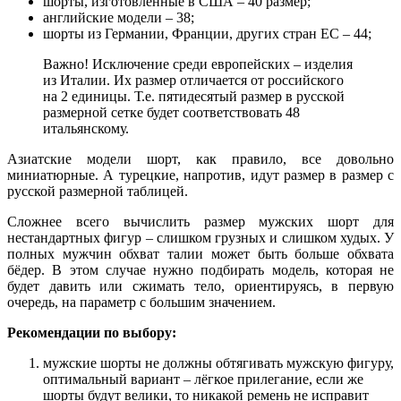
шорты, изготовленные в США – 40 размер;
английские модели – 38;
шорты из Германии, Франции, других стран ЕС – 44;
Важно! Исключение среди европейских – изделия
из Италии. Их размер отличается от российского
на 2 единицы. Т.е. пятидесятый размер в русской
размерной сетке будет соответствовать 48
итальянскому.
Азиатские модели шорт, как правило, все довольно
миниатюрные. А турецкие, напротив, идут размер в размер с
русской размерной таблицей.
Сложнее всего вычислить размер мужских шорт для
нестандартных фигур – слишком грузных и слишком худых. У
полных мужчин обхват талии может быть больше обхвата
бёдер. В этом случае нужно подбирать модель, которая не
будет давить или сжимать тело, ориентируясь, в первую
очередь, на параметр с большим значением.
Рекомендации по выбору:
мужские шорты не должны обтягивать мужскую фигуру,
оптимальный вариант – лёгкое прилегание, если же
шорты будут велики, то никакой ремень не исправит