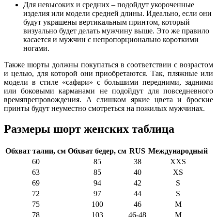
Для невысоких и средних – подойдут укороченные
изделия или модели средней длины. Идеально, если они
будут украшены вертикальным принтом, который
визуально будет делать мужчину выше. Это же правило
касается и мужчин с непропорционально короткими
ногами.
Также шорты должны покупаться в соответствии с возрастом
и целью, для которой они приобретаются. Так, пляжные или
модели в стиле «сафари» с большими передними, задними
или боковыми карманами не подойдут для повседневного
времяпрепровождения. А слишком яркие цвета и броские
принты будут неуместно смотреться на пожилых мужчинах.
Размеры шорт женских таблица
Обхват талии, см
Обхват бедер, см
RUS
Международный
60
85
38
XXS
63
85
40
XS
69
94
42
S
72
97
44
S
75
100
46
M
78
103
46-48
M