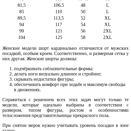
81,5
106,5
48
L
85
110
50
L
89,5
113,5
52
XL
94
117
54
XL
99
121
56
2XL
104
125
58
2XL
Женские модели шорт кардинально отличаются от мужских
посадкой, особым кроем. Соответственно, и размерная сетка у
них другая. Женские шорты должны:
подчёркивать соблазнительные формы;
делать ноги визуально длиннее и стройнее;
скрывать недостатки фигуры;
обеспечивать комфорт при ходьбе и максимум свободы
в движениях.
Справиться с решением всех этих задач могут только те
модели, которые идеально выбраны в соответствии с
размером, типом фигуры, ростом и особенностями
телосложения представительницы прекрасного пола.
При снятии мерок нужно учитывать уровень посадки в зоне
талии: