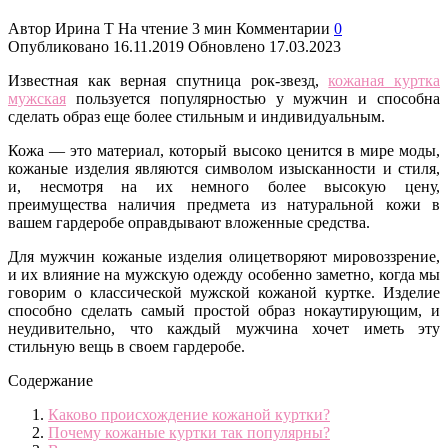
Автор
Ирина Т
На чтение
3 мин
Комментарии
0
Опубликовано
16.11.2019
Обновлено
17.03.2023
Известная как верная спутница рок-звезд,
кожаная куртка
мужская
пользуется популярностью у мужчин и способна
сделать образ еще более стильным и индивидуальным.
Кожа — это материал, который высоко ценится в мире моды,
кожаные изделия являются символом изысканности и стиля,
и, несмотря на их немного более высокую цену,
преимущества наличия предмета из натуральной кожи в
вашем гардеробе оправдывают вложенные средства.
Для мужчин кожаные изделия олицетворяют мировоззрение,
и их влияние на мужскую одежду особенно заметно, когда мы
говорим о классической мужской кожаной куртке. Изделие
способно сделать самый простой образ нокаутирующим, и
неудивительно, что каждый мужчина хочет иметь эту
стильную вещь в своем гардеробе.
Содержание
Каково происхождение кожаной куртки?
Почему кожаные куртки так популярны?