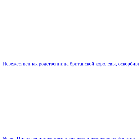
Невежественная родственница британской королевы, оскорбивш
Игорь Николаев поправился в два раза и разочаровал фанатов