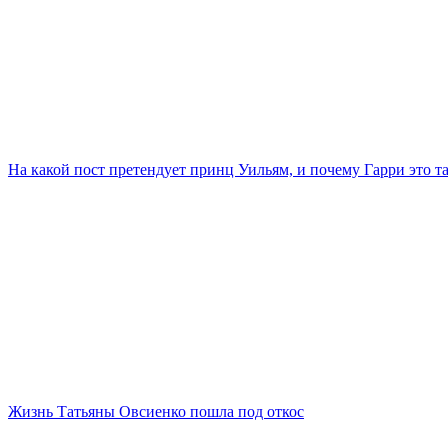
На какой пост претендует принц Уильям, и почему Гарри это та
Жизнь Татьяны Овсиенко пошла под откос