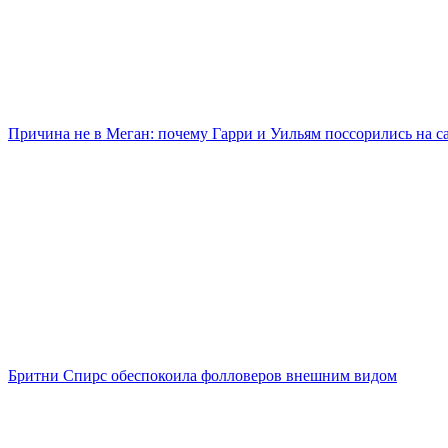
Причина не в Меган: почему Гарри и Уильям поссорились на с
Бритни Спирс обеспокоила фолловеров внешним видом