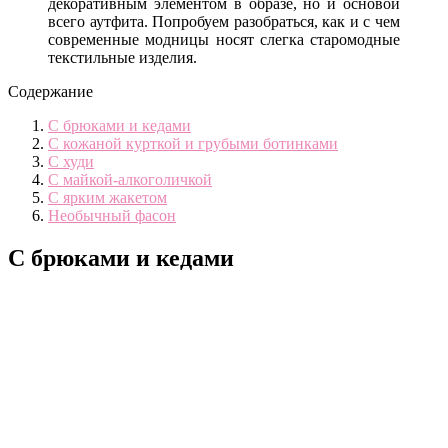
декоративным элементом в образе, но и основой
всего аутфита. Попробуем разобраться, как и с чем
современные модницы носят слегка старомодные
текстильные изделия.
Содержание
С брюками и кедами
С кожаной курткой и грубыми ботинками
С худи
С майкой-алкоголичкой
С ярким жакетом
Необычный фасон
С брюками и кедами