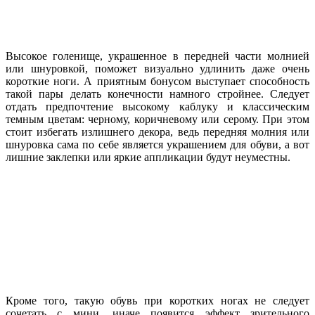
Высокое голенище, украшенное в передней части молнией
или шнуровкой, поможет визуально удлинить даже очень
короткие ноги. А приятным бонусом выступает способность
такой пары делать конечности намного стройнее. Следует
отдать предпочтение высокому каблуку и классическим
темным цветам: черному, коричневому или серому. При этом
стоит избегать излишнего декора, ведь передняя молния или
шнуровка сама по себе является украшением для обуви, а вот
лишние заклепки или яркие аппликации будут неуместны.
Кроме того, такую обувь при коротких ногах не следует
сочетать с мини, иначе появится эффект зрительного