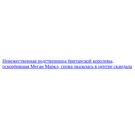
Невежественная родственница британской королевы,
оскорбившая Меган Маркл, снова оказалась в центре скандала