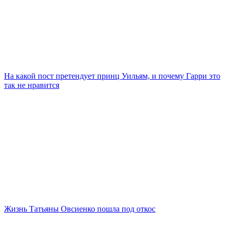
На какой пост претендует принц Уильям, и почему Гарри это
так не нравится
Жизнь Татьяны Овсиенко пошла под откос