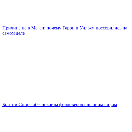
Причина не в Меган: почему Гарри и Уильям поссорились на
самом деле
Бритни Спирс обеспокоила фолловеров внешним видом