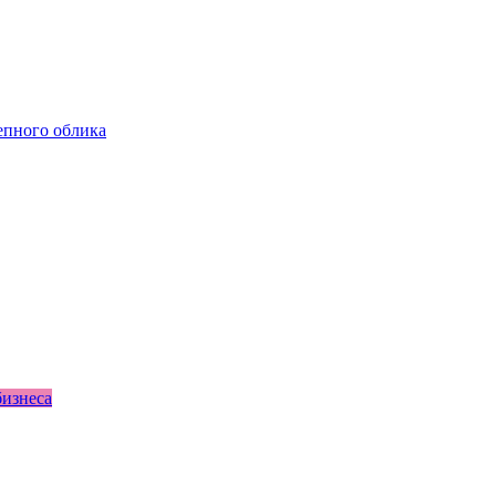
епного облика
бизнеса