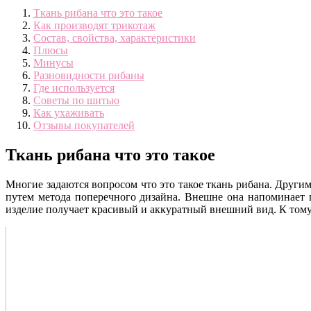
Ткань рибана что это такое
Как производят трикотаж
Состав, свойства, характеристики
Плюсы
Минусы
Разновидности рибаны
Где используется
Советы по шитью
Как ухаживать
Отзывы покупателей
Ткань рибана что это такое
Многие задаются вопросом что это такое ткань рибана. Другим
путем метода поперечного дизайна. Внешне она напоминает п
изделие получает красивый и аккуратный внешний вид. К тому