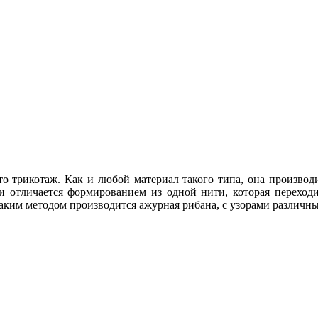
 это трикотаж. Как и любой материал такого типа, она произво
ни отличается формированием из одной нити, которая переходи
 Таким методом производится ажурная рибана, с узорами различ