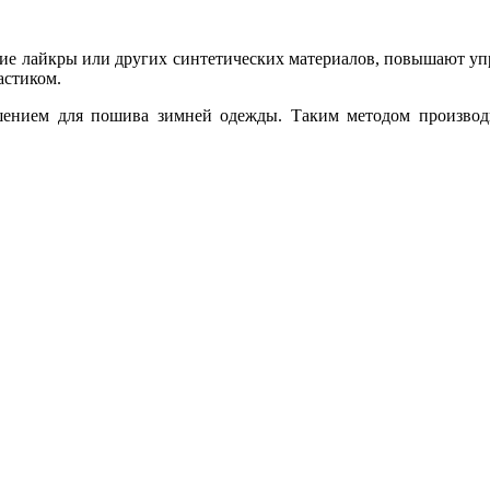
ние лайкры или других синтетических материалов, повышают упру
астиком.
шением для пошива зимней одежды. Таким методом производи