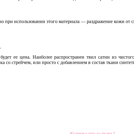
но при использовании этого материала — раздражение кожи от с
.
будет ее цена. Наиболее распространен твил сатин из чистог
ка со стрейчем, или просто с добавлением в состав ткани синте
Кулирка что за ткань?