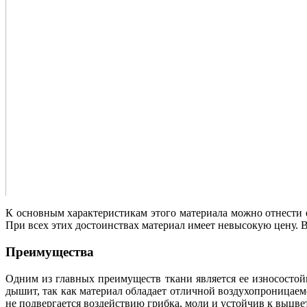
К основным характеристикам этого материала можно отнести е
При всех этих достоинствах материал имеет невысокую цену. В
Преимущества
Одним из главных преимуществ ткани является ее износостойк
дышит, так как материал обладает отличной воздухопроницаемо
не подвергается воздействию грибка, моли и устойчив к выцвет