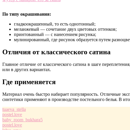
По типу окрашивания:
гладкоокрашенный, то есть однотонный;
меланжевый — сочетание двух цветовых оттенков;
принтованный — с нанесением рисунка;
мулинированный, где рисунок образуется путем разноцв
Отличия от классического сатина
Главное отличие от классического сатина в шаге переплетени
или в других вариантах.
Где применяется
Материал очень быстро набирает популярность. Отличные экс
синтетики применяют в производстве постельного белья. В ито
tuaeva_stella
postel.love
baby_room_bukhara5
postel.love