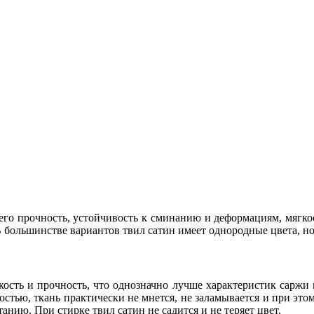
го прочность, устойчивость к сминанию и деформациям, мягкос
 большинстве вариантов твил сатин имеет однородные цвета, но
ость и прочность, что однозначно лучше характеристик саржи 
стью, ткань практически не мнется, не заламывается и при этом
анию. При стирке твил сатин не садится и не теряет цвет.