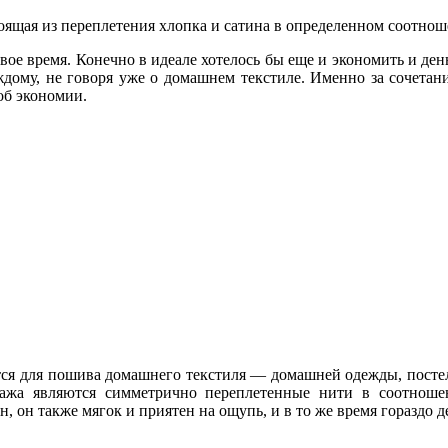
ящая из переплетения хлопка и сатина в определенном соотнош
е время. Конечно в идеале хотелось бы еще и экономить и деньг
дому, не говоря уже о домашнем текстиле. Именно за сочетани
 об экономии.
ется для пошива домашнего текстиля — домашней одежды, постел
жа являются симметрично переплетенные нити в соотношен
 он также мягок и приятен на ощупь, и в то же время гораздо д