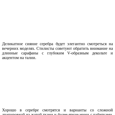
Деликатное сияние серебра будет элегантно смотреться на
вечерних моделях. Стилисты советуют обратить внимание на
длинные сарафаны с глубоким V-образным декольте и
акцентом на талии.
Хорошо в серебре смотрятся и варианты со сложной
драпировкой из жатой ткани и более яркие мини с пайетками.