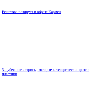
Решетова позирует в образе Кармен
Зарубежные актрисы, которые категорически против
пластики