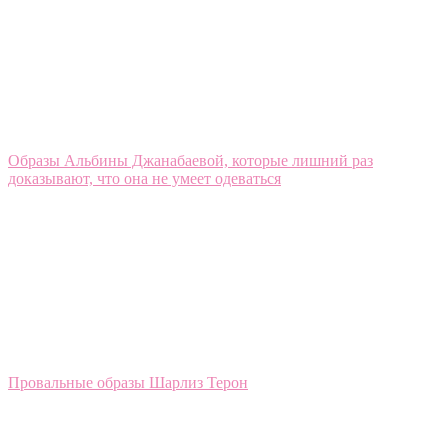
Образы Альбины Джанабаевой, которые лишний раз
доказывают, что она не умеет одеваться
Провальные образы Шарлиз Терон