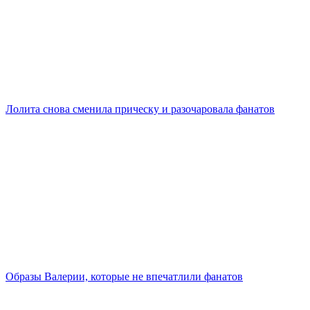
Лолита снова сменила прическу и разочаровала фанатов
Образы Валерии, которые не впечатлили фанатов