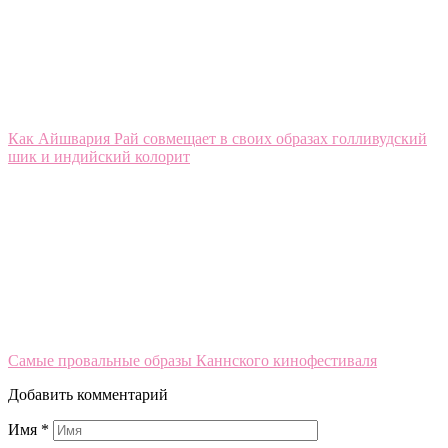
Как Айшвария Рай совмещает в своих образах голливудский
шик и индийский колорит
Самые провальные образы Каннского кинофестиваля
Добавить комментарий
Имя
*